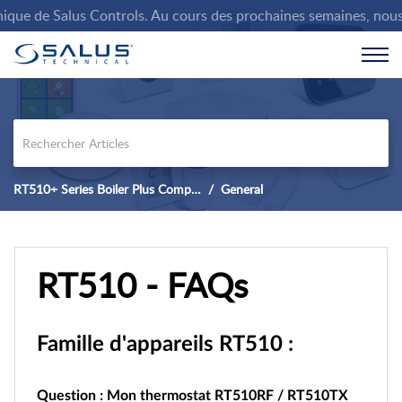
ue de Salus Controls. Au cours des prochaines semaines, nous all
RT510+ Series Boiler Plus Compliant Thermostat.
General
RT510 - FAQs
Famille d'appareils RT510 :
Question : Mon thermostat RT510RF / RT510TX