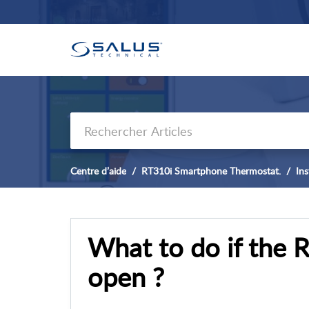
Centre d’aide
RT310i Smartphone Thermostat.
Ins
What to do if the 
open ?