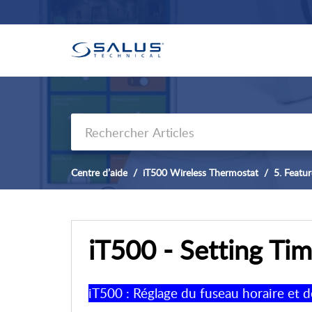
Centre d’aide
iT500 Wireless Thermostat
5. Featu
iT500 - Setting Ti
iT500 : Réglage du fuseau horaire et d