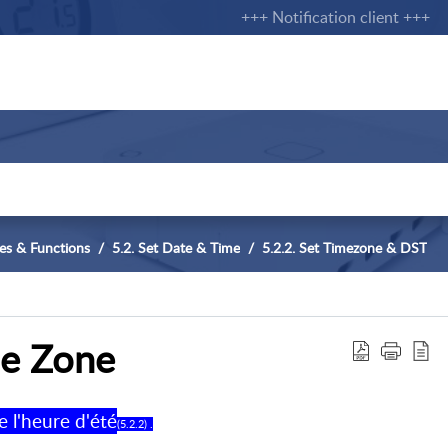
+++ Notification client +++
res & Functions
5.2. Set Date & Time
5.2.2. Set Timezone & DST
me Zone
e l'heure d'été
(5.2.2) .