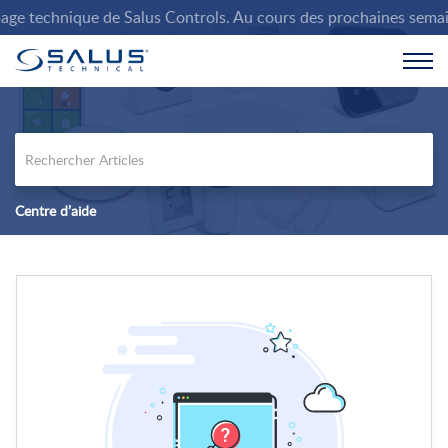
e technique de Salus Controls. Au cours des prochaines semaines,
Centre d’aide