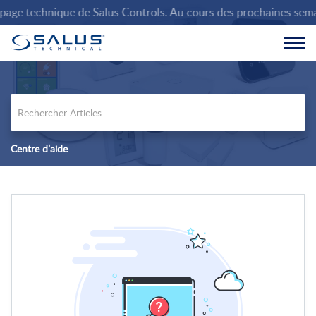
ge technique de Salus Controls. Au cours des prochaines semaines
Centre d’aide