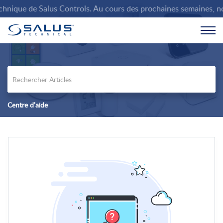
nique de Salus Controls. Au cours des prochaines semaines, nous 
Centre d’aide