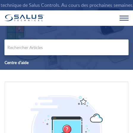
echnique de Salus Controls. Au cours des prochaines semaines, no
Centre d’aide