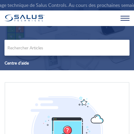
e technique de Salus Controls. Au cours des prochaines semaines,
Centre d’aide