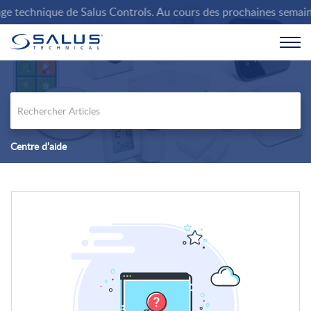
 technique de Salus Controls. Au cours des prochaines semaines, 
Centre d’aide