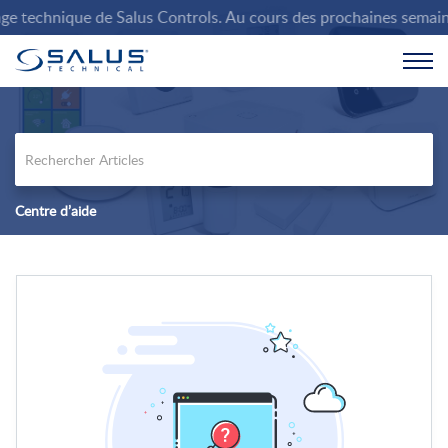
 technique de Salus Controls. Au cours des prochaines semaines, 
Centre d’aide