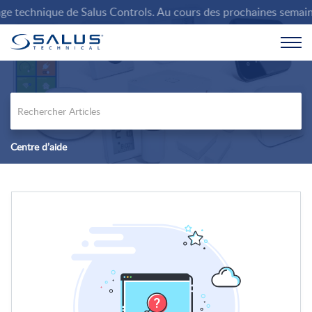
 technique de Salus Controls. Au cours des prochaines semaines, 
Centre d’aide