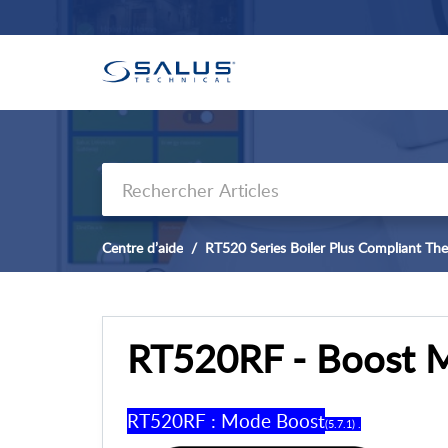
Centre d’aide
RT520 Series Boiler Plus Compliant The
RT520RF - Boost 
RT520RF : Mode Boost
(5.7.1) .