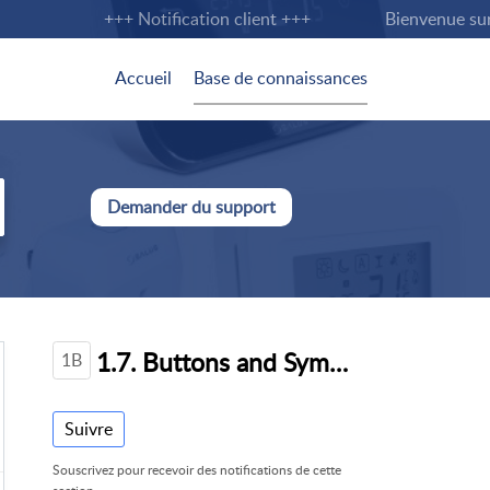
+++ Notification client +++
Bienvenue sur la
Accueil
Base de connaissances
Demander du support
1.7. Buttons and Symbols
1B
Suivre
Souscrivez pour recevoir des notifications de cette