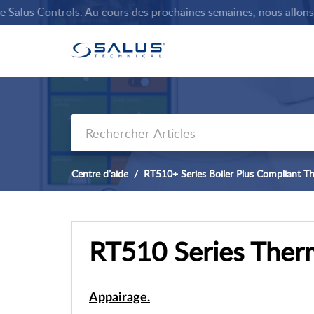
alus Controls. Au cours des prochaines semaines, nous allons rem
Centre d’aide
RT510+ Series Boiler Plus Compliant T
RT510 Series Ther
Appairage.