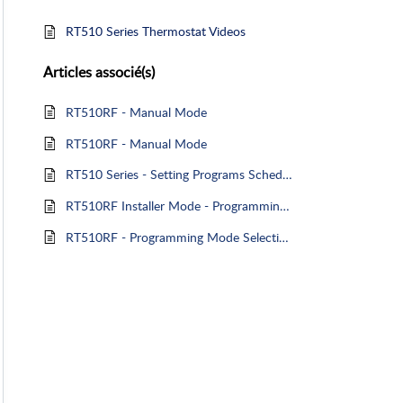
RT510 Series Thermostat Videos
Articles
associé(s)
RT510RF - Manual Mode
RT510RF - Manual Mode
RT510 Series - Setting Programs Schedules
RT510RF Installer Mode - Programming Mode Selection
RT510RF - Programming Mode Selection (Installer Mode)