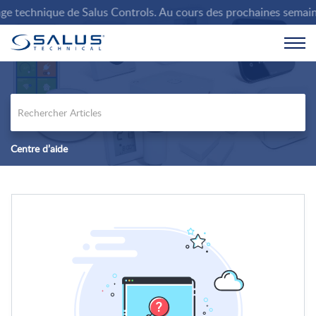
 technique de Salus Controls. Au cours des prochaines semaines, 
Centre d’aide