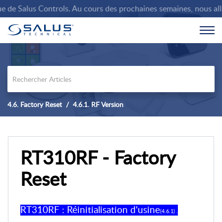
 Salus Controls. Au cours des prochaines semaines, nous allons r
4.6. Factory Reset
4.6.1. RF Version
RT310RF - Factory
Reset
RT310RF : Réinitialisation d'usine
(4.6.1) .