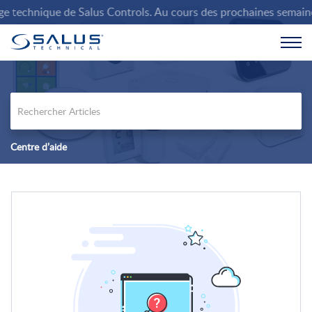
 technique de Salus Controls. Au cours des prochaines semaines, 
Centre d’aide