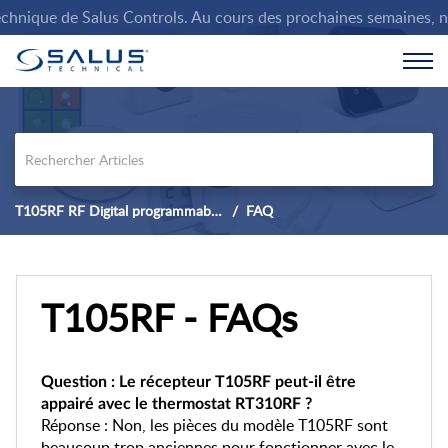
nique de Salus Controls. Au cours des prochaines semaines, nous 
T105RF RF Digital programmable thermostat with delayed start.
FAQ
T105RF - FAQs
Question : Le récepteur T105RF peut-il être
appairé avec le thermostat RT310RF ?
Réponse : Non, les pièces du modèle T105RF sont
beaucoup trop anciennes pour fonctionner avec le