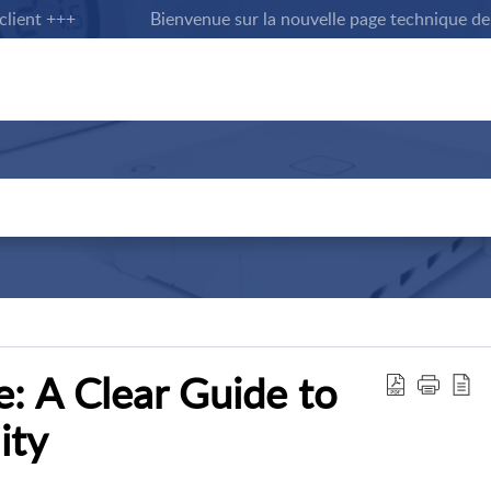
ent +++
Bienvenue sur la nouvelle page technique de Sal
 A Clear Guide to
ity