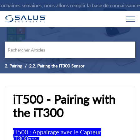
haines semaines, nous allons remplir la base de connaissances av
2. Pairing
2.2. Pairing the IT300 Sensor
iT500 - Pairing with
the iT300
iT500 : Appairage avec le Capteur
iT300
(2.2.1) .