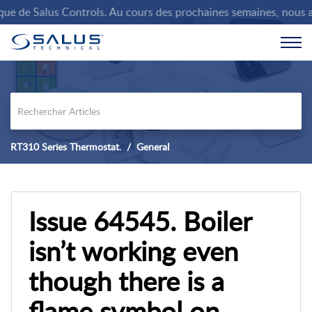
e de Salus Controls. Au cours des prochaines semaines, nous allo
RT310 Series Thermostat.
General
Issue 64545. Boiler
isn’t working even
though there is a
flame symbol on